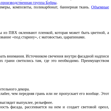
-производственная группа Бобры
.
имеры, композиты, поликарбонат, баннерная ткань.
Объемные
ы из ПВХ оклеивают пленкой, которая может быть цветной, а
ование «под старину», с матовостью, царапинами.
звать внимания. Источником свечения внутри фасадной надписи
х грани светились там, где это необходимо. Преимуществом
ительного декора.
лабее, чем передняя грань или не пропускает его вообще. Этот
выглядит выпуклее, рельефнее.
ность фасада, рассеивается на нем и создает световой ореол,