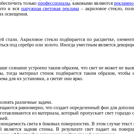
обеспечить только
профессионалы
, каковыми являются
рекламно
 что и вся
наружная световая реклама
– акриловое стекло, пол
их освещения.
й стали. Акриловое стекло подбирается по расцветке, элемент
ься под серебро или золото. Иногда уместным является декорир
ше сознание устроено таким образом, что свет не может не вы
, тогда материал стенок подбирается таким образом, чтобы и
ма для их установки, а светят они ярко.
олнять различные задачи.
вещаются равномерно, что создает определенный фон для дополн
готавливаются из материала, который пропускает свет гораздо с
ней.
ницаемость света в боковых поверхностях. В этом случае текст 
 является задняя стенка. В результате свет падает на поверх