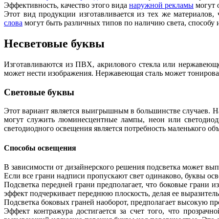
Эффективность, качество этого вида
наружной рекламы
могут 
Этот вид продукции изготавливается из тех же материалов,
слова
могут быть различных типов по наличию света, способу 
Несветовые буквы
Изготавливаются из ПВХ, акрилового стекла или нержавеюще
может нести изображения. Нержавеющая сталь может тонироват
Световые буквы
Этот вариант является выигрышным в большинстве случаев. На
могут служить люминесцентные лампы, неон или светодиоды
светодиодного освещения является потребность маленького объе
Способы освещения
В зависимости от дизайнерского решения подсветка может вып
Если все грани надписи пропускают свет одинаково, буквы ос
Подсветка передней грани предполагает, что боковые грани из
эффект подчеркивает переднюю плоскость, делая ее выразитель
Подсветка боковых граней наоборот, предполагает высокую про
Эффект контражура достигается за счет того, что прозрачной