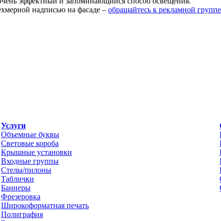
очень эффектный и запоминающийся способ освещения.
ехмерной надписью на фасаде –
обращайтесь к рекламной групп
Услуги
Объемные буквы
Световые короба
Крышные установки
Входные группы
Стелы/пилоны
Таблички
Баннеры
Фрезеровка
Широкоформатная печать
Полиграфия