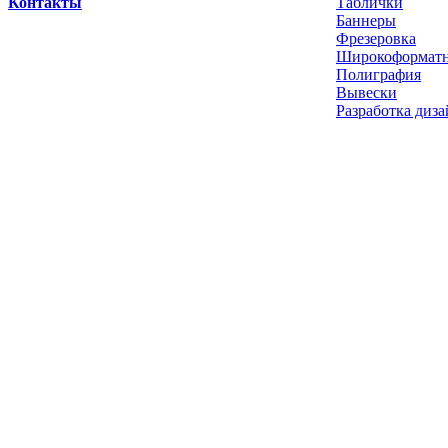
Контакты
Таблички
Баннеры
Фрезеровка
Широкоформатн
Полиграфия
Вывески
Разработка диза