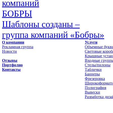
Шаблоны созданы –
группа компаний «Бобры»
О компании
Услуги
Рекламная группа
Объемные букв
Новости
Световые короб
Крышные устан
Отзывы
Входные групп
Портфолио
Стелы/пилоны
Контакты
Таблички
Баннеры
Фрезеровка
Широкоформатн
Полиграфия
Вывески
Разработка диза