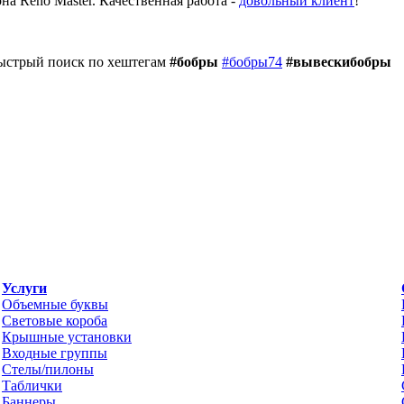
а Reno Master. Качественная работа -
довольный клиент
!
Быстрый поиск по хештегам
#бобры
#бобры74
#вывескибобры
Услуги
Объемные буквы
Световые короба
Крышные установки
Входные группы
Стелы/пилоны
Таблички
Баннеры