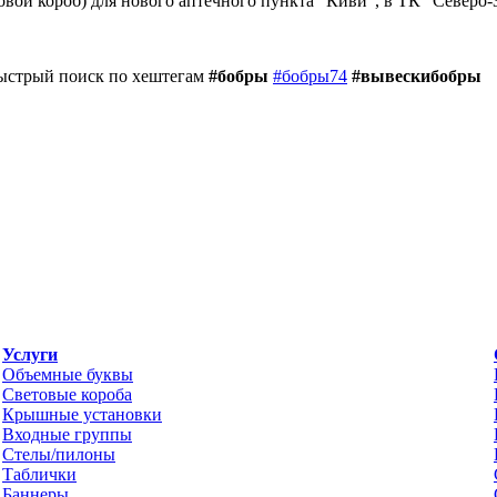
овой короб) для нового аптечного пункта "Киви", в ТК "Северо
Быстрый поиск по хештегам
#бобры
#бобры74
#вывескибобры
Услуги
Объемные буквы
Световые короба
Крышные установки
Входные группы
Стелы/пилоны
Таблички
Баннеры